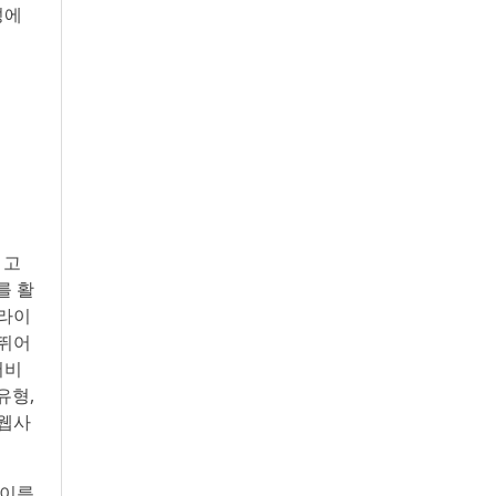
성에
 고
를 활
프라이
 뛰어
서비
유형,
 웹사
 이름