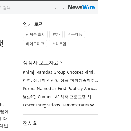
인기 토픽
신제품 출시
휴가
인공지능
랫
바이오테크
스타트업
상장사 보도자료
Khimji Ramdas Group Chooses Rimini Street to Reduce SAP Support Costs, Protect 700+ Customizations and Reinvest Savings in Innovation
한전, 에너지 신산업 이끌 ‘한전기술지주’ 공식 출범
Purina Named as First Publicly Announced NIQ ConnectAI Charter Client
닐슨IQ, Connect AI 차터 프로그램 최초 고객사 ‘퓨리나’ 선정
for
Power Integrations Demonstrates World’s First 2200 V GaN Technology for Next-Era High-Voltage Power Systems
어떻게
에 대
전시회
반적인