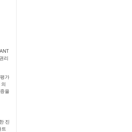
ANT
 권리
 평가
 의
보증을
한 진
가트