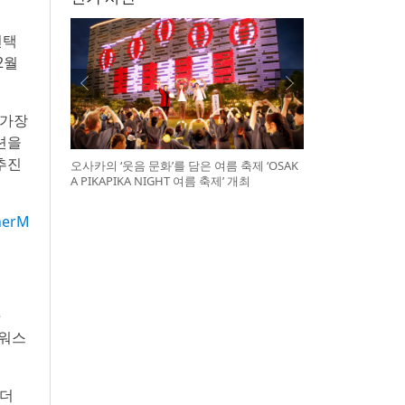
선택
2월
 가장
션을
추진
오사카의 ‘웃음 문화’를 담은 여름 축제 ‘OSAK
A PIKAPIKA NIGHT 여름 축제’ 개최
nerM
e
언스워스
리더