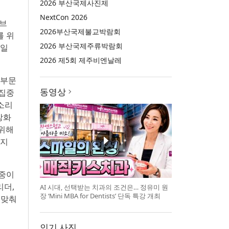
2026 부산국제사진제
NextCon 2026
티브
2026부산국제불교박람회
를 위
2026 부산국제주류박람회
파일
2026 제5회 제주비엔날레
 부문
동영상
 집중
 소리
상화
 위해
리지
 중이
리더,
AI 시대, 선택받는 치과의 조건은… 정유미 원
장 ‘Mini MBA for Dentists’ 단독 특강 개최
 맞춰
인기 사진