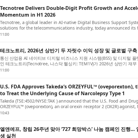
Tecnotree Delivers Double-Digit Profit Growth and Acc
Momentum in H1 2026
Tecnotree, a global leader in AI-native Digital Business Support Syst
solutions for the telecommunications industry, today announced its fin
2026. The company delivered growth acros...
11:00
테크노트리, 2026년 상반기 두 자릿수 이익 성장 및 글로벌 구
통신 산업용 AI 네이티브 디지털 비즈니스 지원 시스템(BSS) 및 디지털 
인 테크노트리(Tecnotree, 나스닥 헬싱키: TEM1V)가 2026년 상반기
주요 재무 지표에서 성장과 함께 영업이익...
11:00
U.S. FDA Approves Takeda’s ORZEYFUL™ (oveporexton), t
to Treat the Underlying Cause of Narcolepsy Type 1
Takeda (TSE:4502/NYSE:TAK ) announced that the U.S. Food and Drug
ORZEYFUL™ (oveporexton), an oral orexin receptor 2 (OX2R) agonist, 
type 1 (NT1, narcolepsy with cataplexy) in adults.* ...
10:43
엘앤에프, 창립 26주년 맞아 ‘727 희망박스’ 나눔 캠페인 진행
생 실천