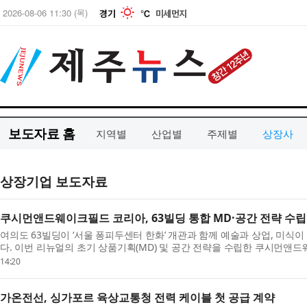
보도자료 홈
지역별
산업별
주제별
상장사
상장기업 보도자료
쿠시먼앤드웨이크필드 코리아, 63빌딩 통합 MD·공간 전략 수립
여의도 63빌딩이 ‘서울 퐁피두센터 한화’ 개관과 함께 예술과 상업, 미
다. 이번 리뉴얼의 초기 상품기획(MD) 및 공간 전략을 수립한 쿠시먼앤드웨
Wakefield Korea)가 컨설팅 당시의 설계 원칙과 ...
14:20
가온전선, 싱가포르 육상교통청 전력 케이블 첫 공급 계약