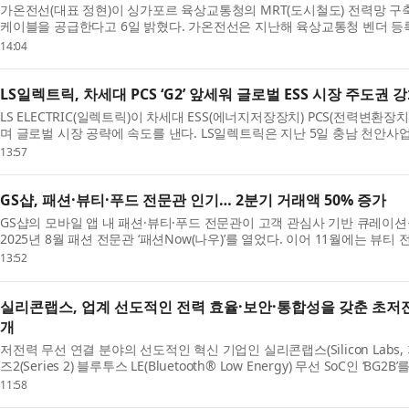
가온전선(대표 정현)이 싱가포르 육상교통청의 MRT(도시철도) 전력망 구축
케이블을 공급한다고 6일 밝혔다. 가온전선은 지난해 육상교통청 벤더 등록
비롯한 공공 배전 프로젝트 수주 확대를 ...
14:04
LS일렉트릭, 차세대 PCS ‘G2’ 앞세워 글로벌 ESS 시장 주도권 
LS ELECTRIC(일렉트릭)이 차세대 ESS(에너지저장장치) PCS(전력변환장치
며 글로벌 시장 공략에 속도를 낸다. LS일렉트릭은 지난 5일 충남 천안
한 임직원 및 관계자들이 참석한 가운데 ‘...
13:57
GS샵, 패션·뷰티·푸드 전문관 인기… 2분기 거래액 50% 증가
GS샵의 모바일 앱 내 패션·뷰티·푸드 전문관이 고객 관심사 기반 큐레이션
2025년 8월 패션 전문관 ‘패션Now(나우)’를 열었다. 이어 11월에는 뷰티 전
는 발견’을 추가로 열며 3개 전문관 체제를...
13:52
실리콘랩스, 업계 선도적인 전력 효율·보안·통합성을 갖춘 초저전력 블
개
저전력 무선 연결 분야의 선도적인 혁신 기업인 실리콘랩스(Silicon Labs
즈2(Series 2) 블루투스 LE(Bluetooth® Low Energy) 무선 SoC인 ‘
전력 효율, 보안 및 통합성을 제공함으로...
11:58