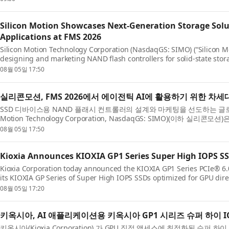
Silicon Motion Showcases Next-Generation Storage Solut
Applications at FMS 2026
Silicon Motion Technology Corporation (NasdaqGS: SIMO) (“Silicon Mot
designing and marketing NAND flash controllers for solid-state stor
will showcase its latest storage innovations for AI Fa...
08월 05일 17:50
실리콘모션, FMS 2026에서 에이전틱 AI에 활용하기 위한 차
SSD 디바이스용 NAND 플래시 컨트롤러의 설계와 마케팅을 선도하는 글로벌
Motion Technology Corporation, NasdaqGS: SIMO)(이하 
최된 FMS(Future of Memory and Storage) 2026 전시회의...
08월 05일 17:50
Kioxia Announces KIOXIA GP1 Series Super High IOPS SSD
Kioxia Corporation today announced the KIOXIA GP1 Series PCIe® 6.
its KIOXIA GP Series of Super High IOPS SSDs optimized for GPU dire
GP Series technology introduced earlier this y...
08월 05일 17:20
키옥시아, AI 애플리케이션용 키옥시아 GP1 시리즈 슈퍼 하이 IO
키옥시아(Kioxia Corporation) 가 GPU 직접 액세스에 최적화된 슈퍼 하이