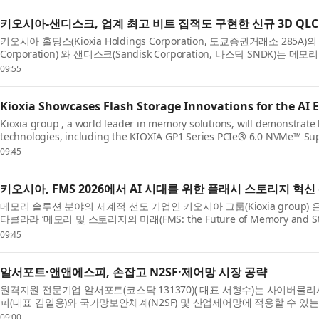
키오시아-샌디스크, 업계 최고 비트 집적도 구현한 신규 3D QL
키오시아 홀딩스(Kioxia Holdings Corporation, 도쿄증권거래소 285A)
Corporation) 와 샌디스크(Sandisk Corporation, 나스닥 SNDK)는
of Memory and Storage Conference, FMS)에서 차세대 ...
09:55
Kioxia Showcases Flash Storage Innovations for the AI 
Kioxia group , a world leader in memory solutions, will demonstrat
technologies, including the KIOXIA GP1 Series PCIe® 6.0 NVMe™ Sup
GPU direct access, are enabling the next generation ...
09:45
키오시아, FMS 2026에서 AI 시대를 위한 플래시 스토리지 혁신
메모리 솔루션 분야의 세계적 선도 기업인 키오시아 그룹(Kioxia group)
타클라라 ‘메모리 및 스토리지의 미래(FMS: the Future of Memory and 
최적화된 키오시아 GP1 시리즈(KIOXIA GP1 S...
09:45
알서포트·앤앤에스피, 손잡고 N2SF·제어망 시장 공략
원격지원 전문기업 알서포트(코스닥 131370)( 대표 서형수)는 사이버물리
피(대표 김일용)와 국가망보안체계(N2SF) 및 산업제어망에 적용할 수 있
굴한다고 6일 밝혔다. 두 회사는 원격 유지...
09:00