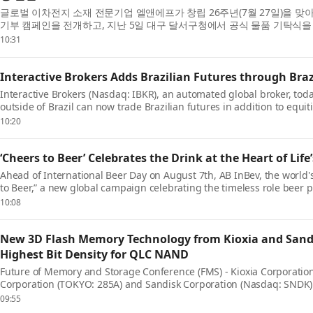
글로벌 이차전지 소재 전문기업 엘앤에프가 창립 26주년(7월 27일)을 맞
기부 캠페인을 전개하고, 지난 5일 대구 달서구청에서 공식 물품 기탁식을
앤에프 본사 소재지인 대구 달서구와 연...
10:31
Interactive Brokers Adds Brazilian Futures through Braz
Interactive Brokers (Nasdaq: IBKR), an automated global broker, toda
outside of Brazil can now trade Brazilian futures in addition to equ
Interactive Brokers was the first broker to pr...
10:20
‘Cheers to Beer’ Celebrates the Drink at the Heart of Li
Ahead of International Beer Day on August 7th, AB InBev, the world
to Beer,” a new global campaign celebrating the timeless role beer 
around the world. The campaign is anchored by...
10:08
New 3D Flash Memory Technology from Kioxia and Sandi
Highest Bit Density for QLC NAND
Future of Memory and Storage Conference (FMS) - Kioxia Corporation 
Corporation (TOKYO: 285A) and Sandisk Corporation (Nasdaq: SNDK) 
generation Quad-Level-Cell (QLC) 3D flash memory techno...
09:55