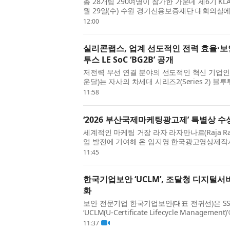
총 28개팀 290여명이 참가한 가운데 제6기 KLA 
월 29일(수) 수원 경기신용보증재단 대회의실에
주년을 맞이한 KLA는 반도체와 전자 산업의 공
12:00
인 선두 주자...
실리콘랩스, 업계 선도적인 전력 효율·
투스 LE SoC ‘BG2B’ 공개
저전력 무선 연결 분야의 선도적인 혁신 기업인 실리
운달)는 자사의 차세대 시리즈2(Series 2) 블루투스 L
선 SoC인 ‘BG2B’를 발표했다. BG2B는 업계
11:58
제공함으로...
‘2026 부산국제마케팅광고제’ 특별상 수
세계적인 마케팅 거장 라자 라자만나르(Raja Ra
업 발전에 기여해 온 임지영 한국광고영상제작사
광고제(MAD STARS 2026)’에서 특별상을
11:45
MAD STARS)는 매년 혁...
한국기업보안 ‘UCLM’, 조달청 디지털
화
보안 전문기업 한국기업보안(대표 전귀선)은 SS
‘UCLM(U-Certificate Lifecycle Mana
록됐다고 밝혔다. 이번 등록으로 공공기관은 조
11:37