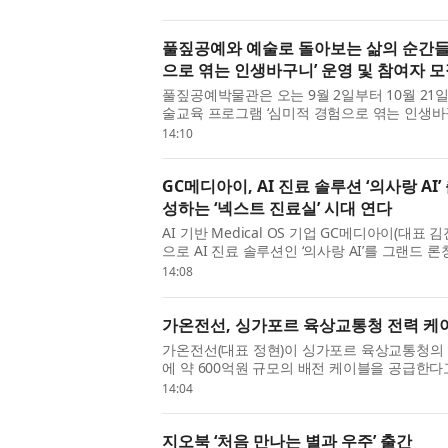
설계 원칙과 ...
풀짚공예와 예술로 돌아보는 삶의 순간들
으로 엮는 인생바구니’ 운영 및 참여자 
풀짚공예박물관은 오는 9월 2일부터 10월 2
술교육 프로그램 ‘심미적 경험으로 엮는 인생바
2026 꿈다락 문화예술학교 중장년 감상 프로
14:10
을 매개로 참여...
GC메디아이, AI 진료 솔루션 ‘의사랑 A
성하는 ‘넥스트 진료실’ 시대 연다
AI 기반 Medical OS 기업 GC메디아이(대표
으로 AI 진료 솔루션인 ‘의사랑 AI’를 그랜드 론칭
작, 넥스트 진료실’이라는 슬로건 아래, 국내 시장
14:08
랑’의 노...
가온전선, 싱가포르 육상교통청 전력 케이
가온전선(대표 정현)이 싱가포르 육상교통청의 
에 약 600억원 규모의 배전 케이블을 공급한다
상교통청 벤더 등록 후 첫 수주를 확보하며, 향
14:04
수주 확대를 ...
지오북 ‘처음 만나는 별과 우주’ 출간