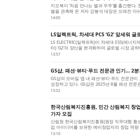
지오북이 ‘처음 만나는 별과 우주’를 출간했다.
별을 관측해 온 저자 강봉석 대장은 오래전 아쉬
이 천체망원경으로 별을 직접 보고도 기대만큼
14:00
저 내비치는...
LS일렉트릭, 차세대 PCS ‘G2’ 앞세워 
LS ELECTRIC(일렉트릭)이 차세대 ESS(에너
터) ‘G2’의 양산을 본격화하며 글로벌 시장 공략
일 충남 천안사업장 DC팩토리에서 구자균 회장
13:57
한 가운데 ‘...
GS샵, 패션·뷰티·푸드 전문관 인기… 2분
GS샵의 모바일 앱 내 패션·뷰티·푸드 전문관이
성장하고 있다. GS샵은 2025년 8월 패션 전문관 
월에는 뷰티 전문관 ‘뷰티#(샵)’과 식품 전문관 
13:52
체제를...
한국산림복지진흥원, 민간 산림복지 창업·성장
가자 모집
산림청 한국산림복지진흥원(원장 직무대행 황성
업 아이디어를 보유한 예비창업자의 창업 역량 강
산림복지 창업·성장 패키지 FOR:SEED(예비창업
13:10
일까지 모집한...