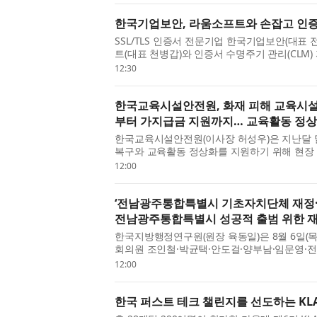
한국기업보안, 라움소프트와 손잡고 인증
SSL/TLS 인증서 전문기업 한국기업보안(대표 
트(대표 천병갑)와 인증서 수명주기 관리(CLM) 
출을 위한 전략적 업무협약(MOU)을 체결했다
12:30
증서 관리 기...
한국교육시설안전원, 화재 피해 교육시설 
부터 가지급금 지원까지… 교육활동 정상
한국교육시설안전원(이사장 허성우)은 지난달 
복구와 교육활동 정상화를 지원하기 위해 현장 
나섰다고 밝혔다. 허성우 한국교육시설안전원 
12:00
접 방문해 ...
‘전남광주통합특별시 기초자치단체 재정·
전남광주통합특별시 성공적 출범 위한 재
한국지방행정연구원(원장 육동일)은 8월 6일(
회의원 조인철·박균택·안도걸·양부남·임문영·
수구청장협의회와 ‘전남광주통합특별시 기초자치
12:00
개최했다. 한...
한국 퍼스트 테크 챌린지를 선도하는 KLA 