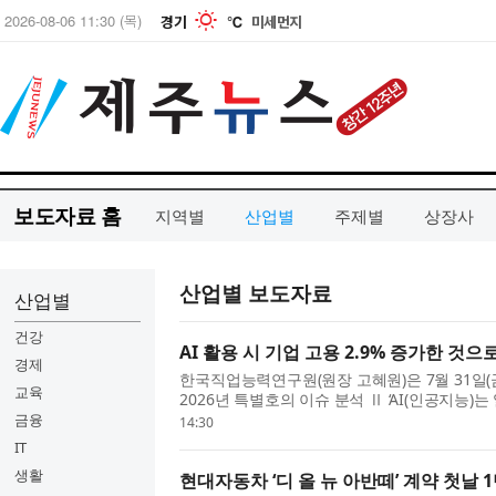
보도자료 홈
지역별
산업별
주제별
상장사
산업별 보도자료
산업별
건강
AI 활용 시 기업 고용 2.9% 증가한 것으
경제
한국직업능력연구원(원장 고혜원)은 7월 31일(금) 
교육
2026년 특별호의 이슈 분석 Ⅱ ‘AI(인공지능)
널로 본 AI 활용의 고용 효과’를 통해 AI 활용
금융
14:30
이번 분...
IT
생활
현대자동차 ‘디 올 뉴 아반떼’ 계약 첫날 