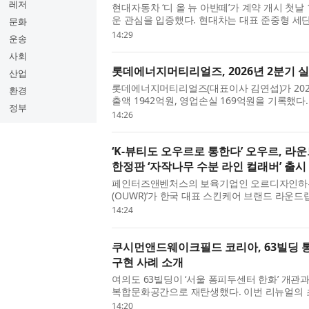
레저
현대자동차 ‘디 올 뉴 아반떼’가 계약 개시 첫날
운 관심을 입증했다. 현대차는 대표 준중형 세단
문화
1만1094대의 계약을 기록했다고 6일 밝혔다. 이
14:29
운송
의 계약 ...
사회
롯데에너지머티리얼즈, 2026년 2분기 
산업
롯데에너지머티리얼즈(대표이사 김연섭)가 202
환경
출액 1942억원, 영업손실 169억원을 기록했다
정부
승한 점이 가장 큰 개선 포인트다. 부채비율은 3
14:26
있다. 롯데에...
‘K-뷰티도 오우르로 통한다’ 오우르, 
한정판 ‘자작나무 수분 라인 컬래버’ 출시
페인터즈앤벤처스의 보육기업인 오르디자인하우
(OUWR)’가 한국 대표 스킨케어 브랜드 라운드랩
로벌(Olive Young US) 한정판 컬렉션을 
14:24
인, 패션이 결합된...
쿠시먼앤드웨이크필드 코리아, 63빌딩 통
구현 사례 소개
여의도 63빌딩이 ‘서울 퐁피두센터 한화’ 개관
복합문화공간으로 재탄생했다. 이번 리뉴얼의 초
립한 쿠시먼앤드웨이크필드 코리아(Cushman & W
14:20