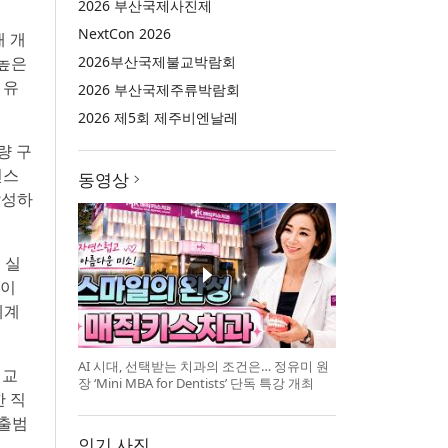
2026 부산국제사진제
NextCon 2026
재 개
 높은
2026부산국제불교박람회
 유
2026 부산국제주류박람회
2026 제5회 제주비엔날레
량 구
넌스
동영상
달성하
 실
 이
체계
AI 시대, 선택받는 치과의 조건은… 정유미 원
 교
장 ‘Mini MBA for Dentists’ 단독 특강 개최
한 직
 출범
인기 사진