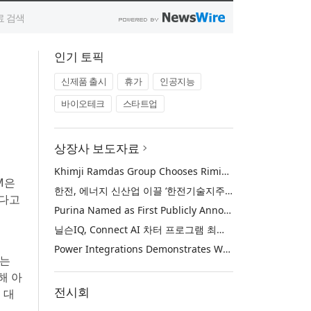
인기 토픽
신제품 출시
휴가
인공지능
바이오테크
스타트업
상장사 보도자료
Khimji Ramdas Group Chooses Rimini Street to Reduce SAP Support Costs, Protect 700+ Customizations and Reinvest Savings in Innovation
TM은
한전, 에너지 신산업 이끌 ‘한전기술지주’ 공식 출범
했다고
Purina Named as First Publicly Announced NIQ ConnectAI Charter Client
닐슨IQ, Connect AI 차터 프로그램 최초 고객사 ‘퓨리나’ 선정
Power Integrations Demonstrates World’s First 2200 V GaN Technology for Next-Era High-Voltage Power Systems
하는
해 아
전시회
 대