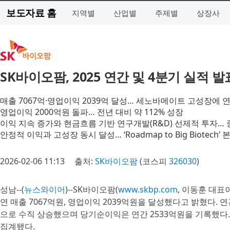
보도자료 홈
지역별
산업별
주제별
상장사
SK바이오팜, 2025 연간 및 4분기 실적 발
매출 7067억·영업이익 2039억 달성… 세노바메이트 고성장에 연
영업이익 2000억원 돌파… 전년 대비 약 112% 성장
이익 지속 증가와 현금흐름 기반 연구개발(R&D) 선제적 투자… 
안정적 이익과 고성장 동시 달성… ‘Roadmap to Big Biotech’
2026-02-06 11:13
출처:
SK바이오팜
(코스피
326030
)
성남--(
뉴스와이어
)--SK바이오팜(
www.skbp.com
, 이동훈 대표
연 매출 7067억원, 영업이익 2039억원을 달성했다고 밝혔다. 연
으로 수직 상승했으며 당기순이익은 연간 2533억원을 기록했다. 
집계됐다.