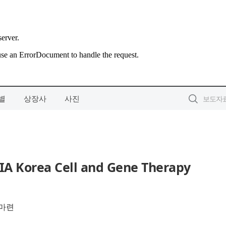
별
상장사
사진
orea Cell and Gene Therapy
 마련