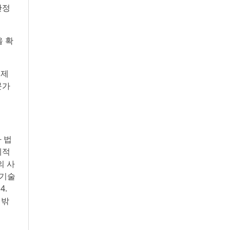
안정
을 확
국제
문가
 법
계적
의 사
료기술
4.
 밖