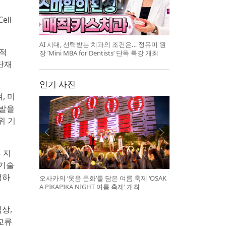
ell
AI 시대, 선택받는 치과의 조건은… 정유미 원
 적
장 ‘Mini MBA for Dentists’ 단독 특강 개최
단재
인기 사진
며, 미
개발을
위 기
 지
 기술
행하
오사카의 ‘웃음 문화’를 담은 여름 축제 ‘OSAK
A PIKAPIKA NIGHT 여름 축제’ 개최
임상,
교류