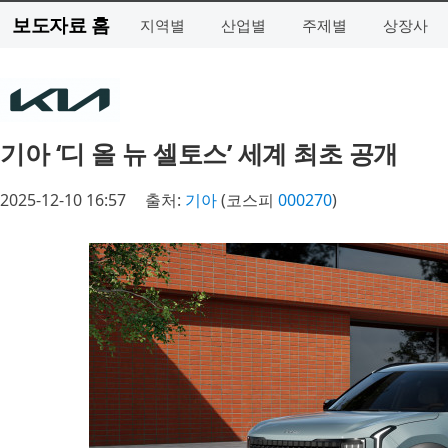
보도자료 홈
지역별
산업별
주제별
상장사
기아 ‘디 올 뉴 셀토스’ 세계 최초 공개
2025-12-10 16:57
출처:
기아
(코스피
000270
)