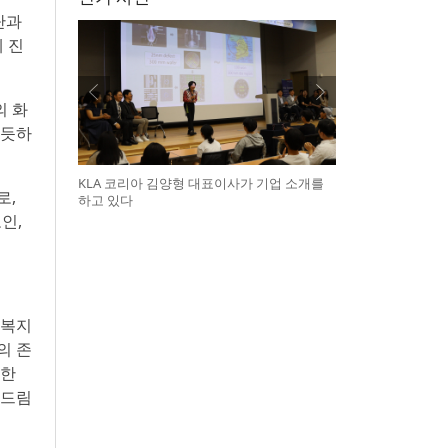
단과
 진
의 화
뿌듯하
KLA 코리아 김양형 대표이사가 기업 소개를
로,
하고 있다
인,
 복지
의 존
위한
두드림