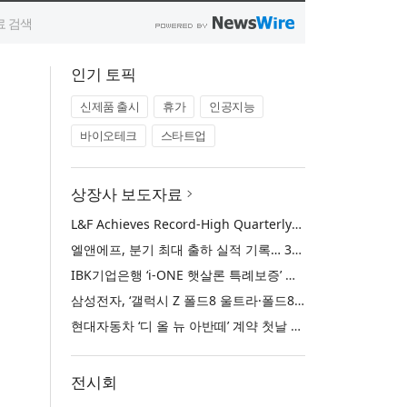
인기 토픽
신제품 출시
휴가
인공지능
바이오테크
스타트업
상장사 보도자료
L&F Achieves Record-High Quarterly Shipments, Begins LFP Supply for North American ESS in Q3 Advancing its Two-Track NCM and LFP Growth Strategy
엘앤에프, 분기 최대 출하 실적 기록… 3분기 북미 ESS향 LFP 공급 착수 NCM+LFP ‘2-Track’ 성장 전략 실현
IBK기업은행 ‘i-ONE 햇살론 특례보증’ 출시
삼성전자, ‘갤럭시 Z 폴드8 울트라·폴드8·플립8’과 ‘갤럭시 워치 울트라2·워치9’ 국내 공식 출시
현대자동차 ‘디 올 뉴 아반떼’ 계약 첫날 1만 대 돌파
전시회