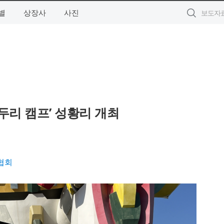
별
상장사
사진
리 캠프’ 성황리 개최
협회