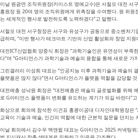
이날 원광연 조직위원장(카이스트 명예교수)은 서철모 대전 서구
흥원장 등 20여 명의 조직위원에게 위촉장을 수여했다. 원 위
는 세계적인 행사로 발전하도록 노력하겠다”고 말했다.
서철모 대전 서구청장은 서구와 유성구가 공동으로 중소벤처기
급하며, “이번 행사가 테크아트 기반의 산업 활성화와 창업 지원
대전ICT산업협회 양중식 회장은 “과학기술인은 유연성이 부족한 
다”며 “G아티언스가 과학기술과 예술의 융합을 통해 새로운 가치
그린갤러리 이성희 대표는 “인공지능 이후 과학기술과 예술의 결
플랫폼은 많지 않다”면서 G아티언스가 플랫폼 역할을 감당할 것
대전예총 성낙원 회장은 “대전예총은 예술의 글로벌화를 위해 예술
로 G아티언스 플랫폼이 변화를 유도하는 계기가 되길 바란다”고
화상으로 회의에 참석한 이건표 홍콩이공대 디자인대학원장은 “A
교육이 기술과 예술, 인간의 역할에 대한 근본적 질문을 던지는 
이날 회의에서 김수우 맥앤윕 대표는 G아티언스 2025 커넥팅위
벌 지식재산 창출 생태계로 진화하고 있음을 강조했다.