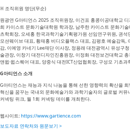
※ 조직위원 명단(무순)
원광연 G아티언스 2025 조직위원장, 이건표 홍콩이공대학교 
희 카이스트 문화기술대학원 학과장, 남주한 카이스트 문화기술
츠학회장, 오세홍 한국과학기술기획평가원 선임연구위원, 권석민
모션웨이브 대표, 황재홍 비디오플랙스 대표, 김평호 예술감독,
감, 이예영 카네기 Lee재단 이사장, 정용래 대전광역시 유성구
술관장, 이창기 대전디자인진흥원장, 이정화 대전보건대학교 총
앤윕·윕스퀘어 대표, 양중식 대전ICT산업협회장, 구성모 기초
G아티언스 소개
G아티언스는 재능과 지식 나눔을 통해 선한 영향력의 확산을 희망
혁신을 꿈꾸는 국내외 문화예술가와 과학기술자의 글로벌 커뮤니티
커넥팅 위크, 월 1회 커넥팅 데이를 개최한다.
웹사이트:
https://www.gartience.com
보도자료 연락처와 원문보기 >