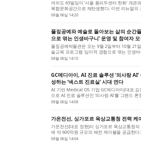
여의도 63빌딩이 ‘서울 퐁피두센터 한화’ 개관
복합문화공간으로 재탄생했다. 이번 리뉴얼의 초
립한 쿠시먼앤드웨이크필드 코리아(Cushman & W
08월 06일 14:20
설계 원칙과 ...
풀짚공예와 예술로 돌아보는 삶의 순간들
으로 엮는 인생바구니’ 운영 및 참여자 
풀짚공예박물관은 오는 9월 2일부터 10월 2
술교육 프로그램 ‘심미적 경험으로 엮는 인생바
2026 꿈다락 문화예술학교 중장년 감상 프로
08월 06일 14:10
을 매개로 참여...
GC메디아이, AI 진료 솔루션 ‘의사랑 A
성하는 ‘넥스트 진료실’ 시대 연다
AI 기반 Medical OS 기업 GC메디아이(대표
으로 AI 진료 솔루션인 ‘의사랑 AI’를 그랜드 론칭
작, 넥스트 진료실’이라는 슬로건 아래, 국내 시장
08월 06일 14:08
랑’의 노...
가온전선, 싱가포르 육상교통청 전력 케이
가온전선(대표 정현)이 싱가포르 육상교통청의 
에 약 600억원 규모의 배전 케이블을 공급한다
상교통청 벤더 등록 후 첫 수주를 확보하며, 향
08월 06일 14:04