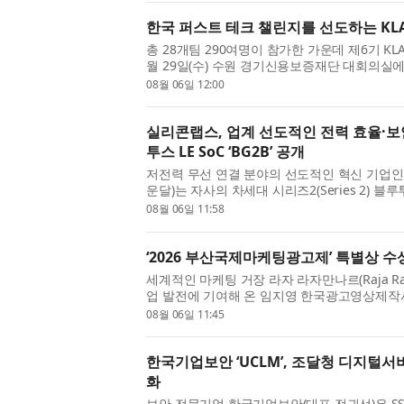
한국 퍼스트 테크 챌린지를 선도하는 KLA 
총 28개팀 290여명이 참가한 가운데 제6기 KLA 
월 29일(수) 수원 경기신용보증재단 대회의실에
주년을 맞이한 KLA는 반도체와 전자 산업의 공
08월 06일 12:00
인 선두 주자...
실리콘랩스, 업계 선도적인 전력 효율·
투스 LE SoC ‘BG2B’ 공개
저전력 무선 연결 분야의 선도적인 혁신 기업인 실리
운달)는 자사의 차세대 시리즈2(Series 2) 블루투스 L
선 SoC인 ‘BG2B’를 발표했다. BG2B는 업계
08월 06일 11:58
제공함으로...
‘2026 부산국제마케팅광고제’ 특별상 수
세계적인 마케팅 거장 라자 라자만나르(Raja Ra
업 발전에 기여해 온 임지영 한국광고영상제작사
광고제(MAD STARS 2026)’에서 특별상을
08월 06일 11:45
MAD STARS)는 매년 혁...
한국기업보안 ‘UCLM’, 조달청 디지털
화
보안 전문기업 한국기업보안(대표 전귀선)은 SS