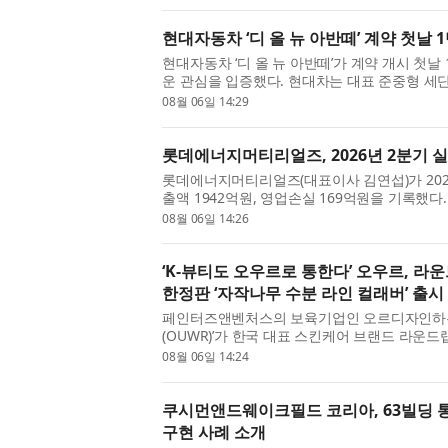
이번 분...
현대자동차 ‘디 올 뉴 아반떼’ 계약 첫날 
현대자동차 ‘디 올 뉴 아반떼’가 계약 개시 첫날
운 관심을 입증했다. 현대차는 대표 준중형 세단
1만1094대의 계약을 기록했다고 6일 밝혔다. 이
08월 06일 14:29
의 계약 ...
롯데에너지머티리얼즈, 2026년 2분기 
롯데에너지머티리얼즈(대표이사 김연섭)가 202
출액 1942억원, 영업손실 169억원을 기록했다
승한 점이 가장 큰 개선 포인트다. 부채비율은 3
08월 06일 14:26
있다. 롯데에...
‘K-뷰티도 오우르로 통한다’ 오우르, 
한정판 ‘자작나무 수분 라인 컬래버’ 출시
페인터즈앤벤처스의 보육기업인 오르디자인하우
(OUWR)’가 한국 대표 스킨케어 브랜드 라운드랩
로벌(Olive Young US) 한정판 컬렉션을 
08월 06일 14:24
인, 패션이 결합된...
쿠시먼앤드웨이크필드 코리아, 63빌딩 통
구현 사례 소개