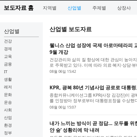
보도자료 홈
지역별
산업별
주제별
상장사
산업별 보도자료
산업별
건강
웰니스 산업 성장에 국제 아로마테라피 교육
경제
9월 개강
교육
건강관리와 삶의 질 향상에 대한 관심이 높아지
금융
로 주목받고 있다. 이에 따라 의료·복지·상담·
전문 교육에 대한 관심도 함께 커지고 있으며
IT
08월 06일 15:42
수요 역...
생활
레저
KPR, 광복 80년 기념사업 공로로 대통
문화
종합커뮤니케이션그룹 KPR(사장 김강진)이 광
를 인정받아 정부로부터 대통령표창을 수상했다.
운송
기여한 개인 63명과 5개 기관을 ‘광복 80년 기
08월 06일 15:07
사회
기관 가운...
산업
내가 느끼는 방식이 곧 정답… 모두를 위
환경
얀 숲’ 성황리에 막 내려
정부