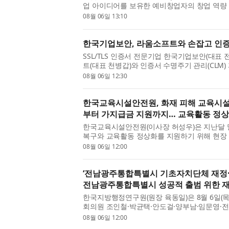
업 아이디어를 보유한 예비창업자의 창업 역량 강
산림복지 창업·성장 패키지 FOR:SEED(예비창업
08월 06일 13:10
일까지 모집한...
한국기업보안, 라움소프트와 손잡고 인증
SSL/TLS 인증서 전문기업 한국기업보안(대표 
트(대표 천병갑)와 인증서 수명주기 관리(CLM) 
출을 위한 전략적 업무협약(MOU)을 체결했다
08월 06일 12:30
증서 관리 기...
한국교육시설안전원, 화재 피해 교육시설 
부터 가지급금 지원까지… 교육활동 정상
한국교육시설안전원(이사장 허성우)은 지난달 
복구와 교육활동 정상화를 지원하기 위해 현장 
나섰다고 밝혔다. 허성우 한국교육시설안전원 
08월 06일 12:00
접 방문해 ...
‘전남광주통합특별시 기초자치단체 재정·
전남광주통합특별시 성공적 출범 위한 재
한국지방행정연구원(원장 육동일)은 8월 6일(
회의원 조인철·박균택·안도걸·양부남·임문영·
수구청장협의회와 ‘전남광주통합특별시 기초자치
08월 06일 12:00
개최했다. 한...