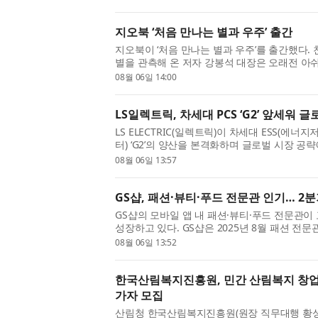
수주 확대를 ...
지오북 ‘처음 만나는 별과 우주’ 출간
지오북이 ‘처음 만나는 별과 우주’를 출간했다.
별을 관측해 온 저자 강봉석 대장은 오래전 아쉬
이 천체망원경으로 별을 직접 보고도 기대만큼
08월 06일 14:00
저 내비치는...
LS일렉트릭, 차세대 PCS ‘G2’ 앞세워 
LS ELECTRIC(일렉트릭)이 차세대 ESS(에너
터) ‘G2’의 양산을 본격화하며 글로벌 시장 공략
일 충남 천안사업장 DC팩토리에서 구자균 회장
08월 06일 13:57
한 가운데 ‘...
GS샵, 패션·뷰티·푸드 전문관 인기… 2분
GS샵의 모바일 앱 내 패션·뷰티·푸드 전문관이
성장하고 있다. GS샵은 2025년 8월 패션 전문관 
월에는 뷰티 전문관 ‘뷰티#(샵)’과 식품 전문관 
08월 06일 13:52
체제를...
한국산림복지진흥원, 민간 산림복지 창업·성장
가자 모집
산림청 한국산림복지진흥원(원장 직무대행 황성