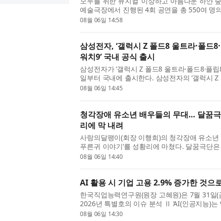
모두를 위한 뮤지컬 ‘이상하고 아름다운 하얀 숲’
예술극장에서 진행된 4회 공연을 총 550여 명
원회 2026 어린이·청소년을 위한 예술지원사
08월 06일 14:58
장(대표 홍...
삼성전자, ‘갤럭시 Z 폴드8 울트라·폴드8·
워치9’ 국내 공식 출시
삼성전자가 ‘갤럭시 Z 폴드8 울트라·폴드8·플립8
일부터 국내에 출시한다. 삼성전자의 ‘갤럭시 Z 
28일부터 8월 3일까지 7일간 진행된 사전 판
08월 06일 14:45
144만 대 판...
청각장애 유소년 배우들의 무대… 달꿈극단
리에 막 내려
사랑의달팽이(회장 이행희)의 청각장애 유소년 
푸른귀 이야기’를 성황리에 마쳤다. 달꿈극단은 
중구에 위치한 CKL스테이지에서 ‘미로와 푸른귀 
08월 06일 14:40
연은 회...
AI 활용 시 기업 고용 2.9% 증가한 것으
한국직업능력연구원(원장 고혜원)은 7월 31일(금) 
2026년 특별호의 이슈 분석 Ⅱ ‘AI(인공지능)
널로 본 AI 활용의 고용 효과’를 통해 AI 활용
08월 06일 14:30