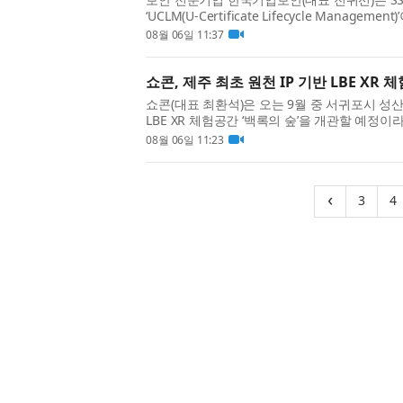
‘UCLM(U-Certificate Lifecycle Mana
록됐다고 밝혔다. 이번 등록으로 공공기관은 조
08월 06일 11:37
보다 간편한 조달 ...
쇼콘, 제주 최초 원천 IP 기반 LBE XR 
쇼콘(대표 최환석)은 오는 9월 중 서귀포시 성산
LBE XR 체험공간 ‘백록의 숲’을 개관할 예정이
시를 바라보는 데 머무르지 않고, VR HMD를
08월 06일 11:23
미션에 ...
(cur
‹
3
4