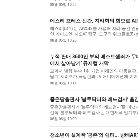
GIS professionals, analysts, and data scien
08월 06일 10:25
provides the know...
에스리 프레스 신간, 지리학의 힘으로 A
에스리(Esri) 는 ArcGIS를 사용해 지리 공간
인 가이드인 ‘지오AI 탐구: 도구와 워크플로(Exploring
’를 출간했다. GIS 전문가, 분석가, 데이터 과
08월 06일 10:25
단 AI ...
누적 판매 3600만 부의 베스트셀러가 무대
에서 살아남기’ 뮤지컬 개막
교과서 발행 부수 1위 기업 미래엔의 아동출판
남기’ 시리즈가 극장판과 TV 애니메이션에 이어
초로 무대화된 ‘AI(인공지능) 세계에서 살아남기
08월 06일 10:11
막을 올...
좋은땅출판사 ‘블루닥터와 레드검사’ 출
좋은땅출판사가 ‘블루닥터와 레드검사’를 펴냈다.
신작 ‘블루닥터와 레드검사’는 대한제국 말기부
을 선택한 두 가문의 100년을 따라가는 역사 
08월 06일 10:00
문과 법...
청소년이 설계한 ‘공존’의 쉼터… 방배A