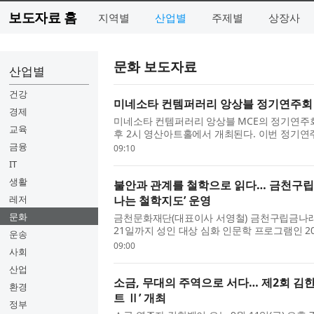
보도자료 홈
지역별
산업별
주제별
상장사
문화 보도자료
산업별
건강
미네소타 컨템퍼러리 앙상블 정기연주회 ‘
경제
미네소타 컨템퍼러리 앙상블 MCE의 정기연주회 ‘소
교육
후 2시 영산아트홀에서 개최된다. 이번 정기연주
만들어내는 공간과 감정의 결을 다채로운 편성과
금융
09:10
아노 ...
IT
생활
불안과 관계를 철학으로 읽다… 금천구립
레저
나는 철학지도’ 운영
문화
금천문화재단(대표이사 서영철) 금천구립금나래도
21일까지 성인 대상 심화 인문학 프로그램인 2
운송
철학지도’를 운영한다고 밝혔다. ‘지혜학교’는
09:00
사회
예술교육진흥...
산업
소금, 무대의 주역으로 서다… 제2회 김
환경
트 Ⅱ’ 개최
정부