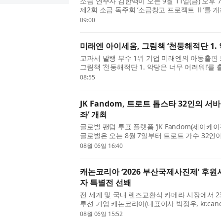
소금 연주자 김한백이 오는 9월 11일(금) 오후
제2회 소금 독주회 ‘소금창고 프로젝트 Ⅱ’를 
업한 다섯 작품을 모두 초연으로 선보이며, 위촉
09:00
성된다. ...
미래엔 아이세움, 그림책 ‘천둥해적단 1. 
교과서 발행 부수 1위 기업 미래엔의 아동출판
그림책 ‘천둥해적단 1. 악당은 너무 어려워!’를 
‘고래 빙수’, ‘노을 수프’, ‘낭만 찐빵’ 등 사
08:55
을...
JK Fandom, 트로트 톱스타 32인의 서
좌’ 개최
글로벌 팬덤 투표 플랫폼 ‘JK Fandom(제이
글로벌은 오는 8월 7일부터 트로트 가수 32인이
최후의 왕좌(TROT WAR : THE LAST THR
08월 06일 16:40
는 김용빈, 손...
캐논코리아 ‘2026 부산국제사진제’ 후
자 특별전 선봬
전 세계 및 국내 렌즈교환식 카메라 시장에서 2
루션 기업 캐논코리아(대표이사 박정우, kr.cano
‘2026 부산국제사진제’의 후원사로 참여해 ‘캐논 미
08월 06일 15:52