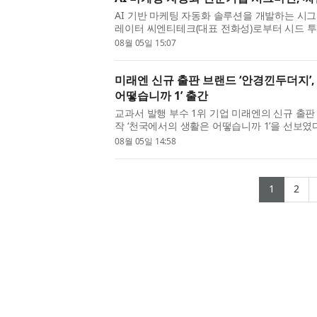
AI 기반 마케팅 자동화 솔루션을 개발하는 시그
레이터 씨엔티테크(대표 전화성)로부터 시드 투
액은 비공개다. 시그마인은 이번 투자금을 자기진화
08월 05일 15:07
마인’의 고...
미래엔 신규 출판 브랜드 ‘안경낀두더지’,
어떻습니까 1’ 출간
교과서 발행 부수 1위 기업 미래엔의 신규 출판
작 ‘천국에서의 생활은 어떻습니까 1’을 선보였다
있을까?’, ‘그곳에서는 아프지 않고 잘 지낼까?
08월 05일 14:58
답...
(curre
(c
1
2