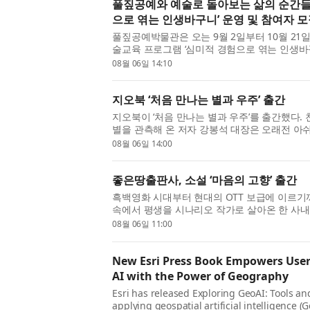
풀짚공예와 예술로 돌아보는 삶의 순간들
으로 엮는 인생바구니’ 운영 및 참여자 
풀짚공예박물관은 오는 9월 2일부터 10월 2
술교육 프로그램 ‘심미적 경험으로 엮는 인생바
2026 꿈다락 문화예술학교 중장년 감상 프로
08월 06일 14:10
을 매개로 참여...
지오북 ‘처음 만나는 별과 우주’ 출간
지오북이 ‘처음 만나는 별과 우주’를 출간했다.
별을 관측해 온 저자 강봉석 대장은 오래전 아쉬
이 천체망원경으로 별을 직접 보고도 기대만큼
08월 06일 14:00
저 내비치는...
좋은땅출판사, 소설 ‘마음의 고향’ 출간
흑백영화 시대부터 현대의 OTT 보급에 이르기
속에서 평생을 시나리오 작가로 살아온 한 사내
잔하게 그려 낸 박장규 작가의 소설 ‘마음의 고
08월 06일 11:00
책은 시나...
New Esri Press Book Empowers Users
AI with the Power of Geography
Esri has released Exploring GeoAI: Tools and
applying geospatial artificial intelligence 