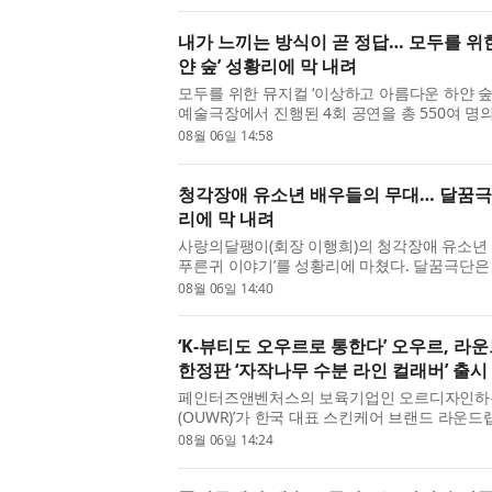
Narratives’ ...
내가 느끼는 방식이 곧 정답… 모두를 위
얀 숲’ 성황리에 막 내려
모두를 위한 뮤지컬 ‘이상하고 아름다운 하얀 숲’
예술극장에서 진행된 4회 공연을 총 550여 명
원회 2026 어린이·청소년을 위한 예술지원사
08월 06일 14:58
장(대표 홍...
청각장애 유소년 배우들의 무대… 달꿈극단
리에 막 내려
사랑의달팽이(회장 이행희)의 청각장애 유소년 
푸른귀 이야기’를 성황리에 마쳤다. 달꿈극단은 
중구에 위치한 CKL스테이지에서 ‘미로와 푸른귀 
08월 06일 14:40
연은 회...
‘K-뷰티도 오우르로 통한다’ 오우르, 
한정판 ‘자작나무 수분 라인 컬래버’ 출시
페인터즈앤벤처스의 보육기업인 오르디자인하우
(OUWR)’가 한국 대표 스킨케어 브랜드 라운드랩
로벌(Olive Young US) 한정판 컬렉션을 
08월 06일 14:24
인, 패션이 결합된...