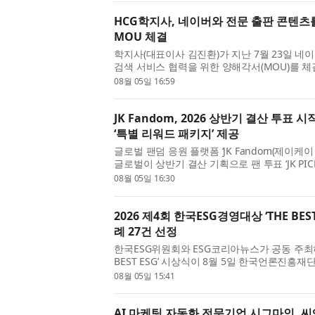
HCG학지사, 네이버와 전문 출판 콘텐츠를
MOU 체결
학지사(대표이사 김진환)가 지난 7월 23일 네이
검색 서비스 협력을 위한 양해각서(MOU)를 체
사업 경쟁력을 강화하는 한편 AI 시대에 학술
08월 05일 16:59
받는 건강...
JK Fandom, 2026 상반기 결산 투표
‘특별 리워드 패키지’ 제공
글로벌 팬덤 응원 플랫폼 ‘JK Fandom(제이
글로벌이 상반기 결산 기획으로 팬 투표 ‘JK PIC
타는?’을 진행한다고 5일 밝혔다. 투표는 지난 
08월 05일 16:30
아이돌 부...
2026 제4회 한국ESG경영대상 ‘THE BES
례 27건 선정
한국ESG위원회와 ESG코리아뉴스가 공동 주최하는
BEST ESG’ 시상식이 8월 5일 한국언론진흥재
ESG경영대상 THE BEST ESG’는 ESG(환경
08월 05일 15:41
공기관, 지방공기업, 교...
AI 마케팅 자동화 전문기업 시그마인, 