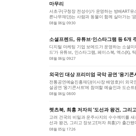
마무리
서초구(구청장 전성수)가 운영하는 방배ART유스
른나무재단)는 사람과 동물이 함께 살아가는 ‘공
공헌 프로젝트 ‘뚝딱공작소’를 성공적으로 마무
08월 06일 09:30
사회 문제...
소셜프렌드, 유튜브·인스타그램 등 6개 주
디지털 마케팅 기업 보메드가 운영하는 소셜미디어
드’가 유튜브, 인스타그램, 페이스북, 엑스(X),
마케팅 서비스를 한곳에서 이용할 수 있는 통합
08월 06일 09:27
SNS 마케...
외국인 대상 프리미엄 국악 공연 ‘옹기콘
전통공연예술진흥재단(이사장 배영호)이 외국인
설공연 ‘옹기콘서트’에 참여할 예술인과 도슨트
창작마루 광무대에서 열리는 외국인 대상 해설이
08월 06일 08:00
문화를 재...
렛츠북, 최홍 저자의 ‘도선과 왕건, 그리고
고려 건국의 비밀과 운주사지의 수수께끼를 새로
선과 왕건, 그리고 장보고’(저자 최홍)가 출간됐
속에서 명확하게 밝혀지지 않았을까? 도선국사는
08월 05일 17:26
건의 ...